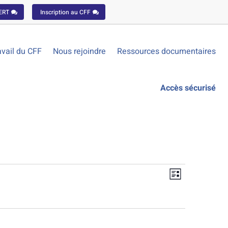
ERT
Inscription au CFF
vail du CFF
Nous rejoindre
Ressources documentaires
Accès sécurisé
Navigatio
Navigatio
Liste
de
par
vues
consultat
Évèneme