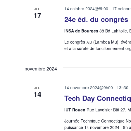
14 octobre 2024@8h00
-
17 octob
JEU
17
24e éd. du congrès
INSA de Bourges
88 Bd Lahitolle,
Le congrès λμ (Lambda Mu), événeme
et à la sûreté de fonctionnement org
novembre 2024
14 novembre 2024@9h00
-
13h30
JEU
14
Tech Day Connecti
IUT Rouen
Rue Lavoisier Bât 27, 
Journée Technique Connectique Nou
puissance 14 novembre 2024 - 9h à