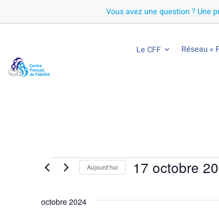
Vous avez une question ? Une pr
Réseau « F
Le CFF
17 octobre 2
Évènements
Aujourd’hui
Sélectionnez
une
octobre 2024
date.