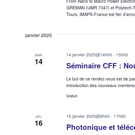
From Nano to Macro Power Electro
GREMAN (UMR 7347) et Polytech-Tou
Tours, IMAPS-France est fier d'ann
janvier 2025
14 janvier 2025@14h00
-
15h00
MAR
14
Séminaire CFF : No
Le but de ce rendez-vous est de p
introduction des nouveaux membres 
Gratuit
16 janvier 2025@9h00
-
17h00
JEU
16
Photonique et téléc