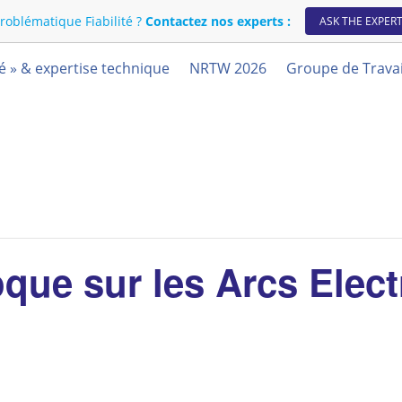
roblématique Fiabilité ?
Contactez nos experts :
ASK THE EXPER
té » & expertise technique
NRTW 2026
Groupe de Travai
que sur les Arcs Elect