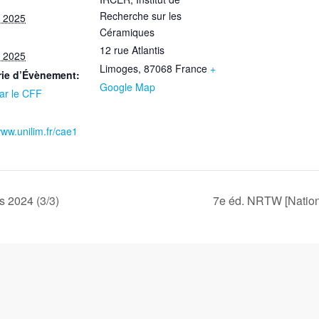
Recherche sur les
 2025
Céramiques
12 rue Atlantis
 2025
Limoges
,
87068
France
+
rie d’Évènement:
Google Map
par le CFF
www.unilim.fr/cae1
 2024 (3/3)
7e éd. NRTW [Nation