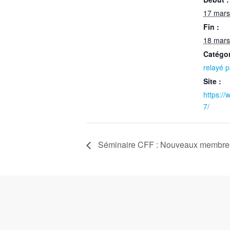
17 mars
Fin :
18 mars
Catégo
relayé 
Site :
https://
7/
Séminaire CFF : Nouveaux membres